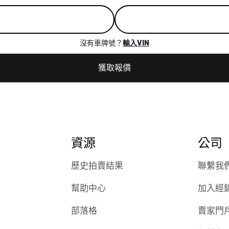
沒有車牌號？
輸入VIN
獲取報價
資源
公司
歷史拍賣結果
聯繫我
幫助中心
加入經
部落格
賣家門