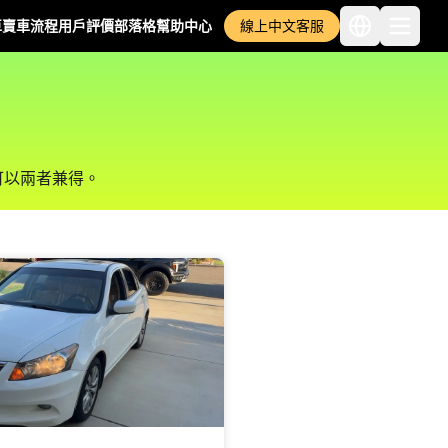
車
賣車流程
用戶評價
部落格
幫助中心
線上中文客服
可以兩者兼得。