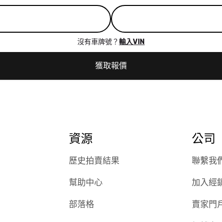
沒有車牌號？
輸入VIN
獲取報價
資源
公司
歷史拍賣結果
聯繫我
幫助中心
加入經
部落格
賣家門