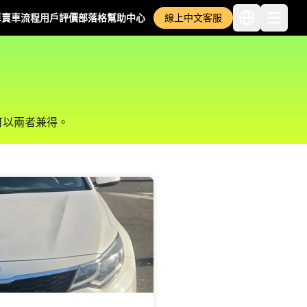
車
賣車流程
用戶評價
部落格
幫助中心
線上中文客服
可以兩者兼得。